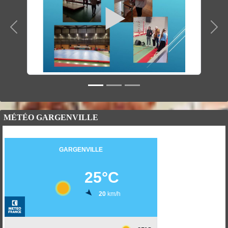
Précedent
Suiv
MÉTÉO GARGENVILLE