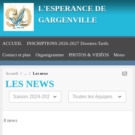
Panneau de gestion des cookies
L'ESPERANCE DE
GARGENVILLE
ACCUEIL
INSCRIPTIONS 2026-2027 Dossiers-Tarifs
Contact et plan
Organigramme
PHOTOS & VIDÉOS
Mono
Accueil
Les news
LES NEWS
8 news