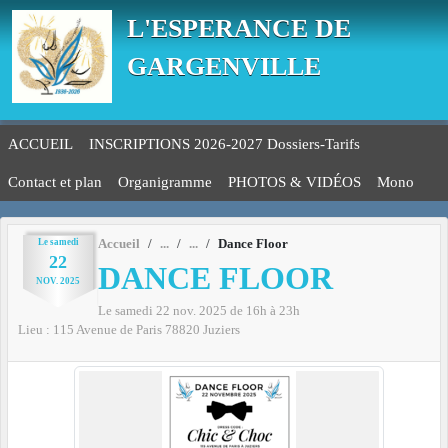
Panneau de gestion des cookies
L'ESPERANCE DE
GARGENVILLE
ACCUEIL
INSCRIPTIONS 2026-2027 Dossiers-Tarifs
Contact et plan
Organigramme
PHOTOS & VIDÉOS
Mono
Le
samedi
Accueil
Dance Floor
22
DANCE FLOOR
NOV.
2025
Le
samedi
22
nov.
2025
de 16h à 23h
Lieu :
115 Avenue de Paris
78820
Juziers