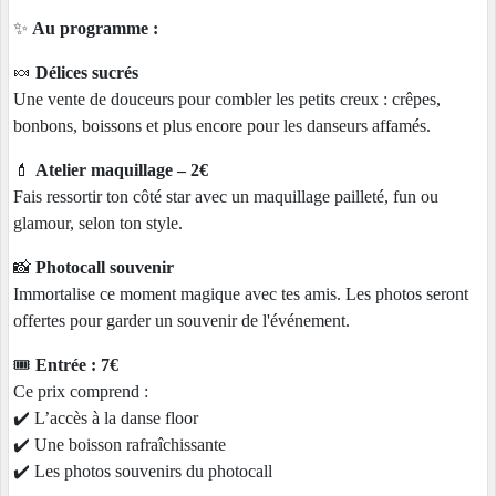
✨
Au programme :
🍬
Délices sucrés
Une vente de douceurs pour combler les petits creux : crêpes,
bonbons, boissons et plus encore pour les danseurs affamés.
💄
Atelier maquillage – 2€
Fais ressortir ton côté star avec un maquillage pailleté, fun ou
glamour, selon ton style.
📸
Photocall souvenir
Immortalise ce moment magique avec tes amis. Les photos seront
offertes pour garder un souvenir de l'événement.
🎟️
Entrée : 7€
Ce prix comprend :
✔️ L’accès à la danse floor
✔️ Une boisson rafraîchissante
✔️ Les photos souvenirs du photocall