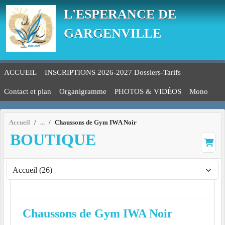
Panneau de gestion des cookies
L'ESPERANCE DE
GARGENVILLE
ACCUEIL
INSCRIPTIONS 2026-2027 Dossiers-Tarifs
Contact et plan
Organigramme
PHOTOS & VIDÉOS
Mono
Accueil
Chaussons de Gym IWA Noir
BOUTIQUE
Chaussons de Gym IWA Noir