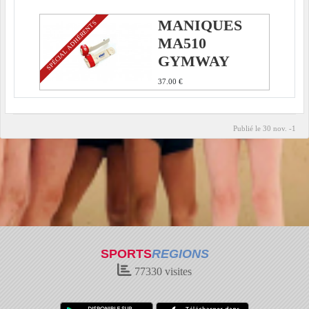
MANIQUES
SPÉCIAL ADHÉRENTS
MA510
GYMWAY
37.00 €
Publié le
30 nov. -1
SPORTS
REGIONS
77330
visites